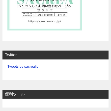
Twitter
Tweets by sacreallp
便利ツール