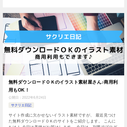
無料ダウンロードＯＫのイラスト素材屋さん♪商用利
用もOK！
公開日：
2022年6月24日
サクリエ日記
サイト作成に欠かせないイラスト素材ですが、 最近見つけ
た無料ダウンロードＯＫのサイトをご紹介します。 こんに