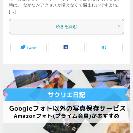
時は、 なかなかアクセスが増えなくて悩ましいですよね。
[…]
続きを読む
Tweet