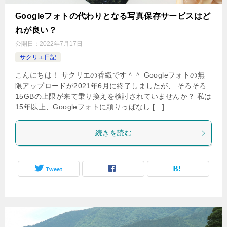
Googleフォトの代わりとなる写真保存サービスはど
れが良い？
公開日：
2022年7月17日
サクリエ日記
こんにちは！ サクリエの香織です＾＾ Googleフォトの無
限アップロードが2021年6月に終了しましたが、 そろそろ
15GBの上限が来て乗り換えを検討されていませんか？ 私は
15年以上、Googleフォトに頼りっぱなし […]
続きを読む
Tweet