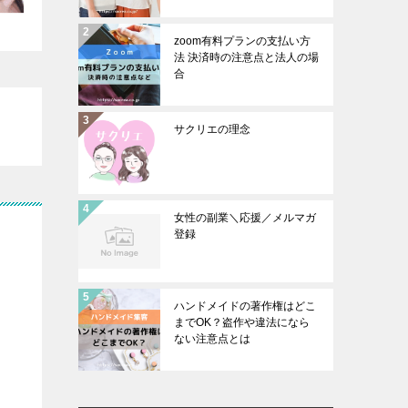
zoom有料プランの支払い方
法 決済時の注意点と法人の場
合
サクリエの理念
女性の副業＼応援／メルマガ
登録
ハンドメイドの著作権はどこ
までOK？盗作や違法になら
ない注意点とは