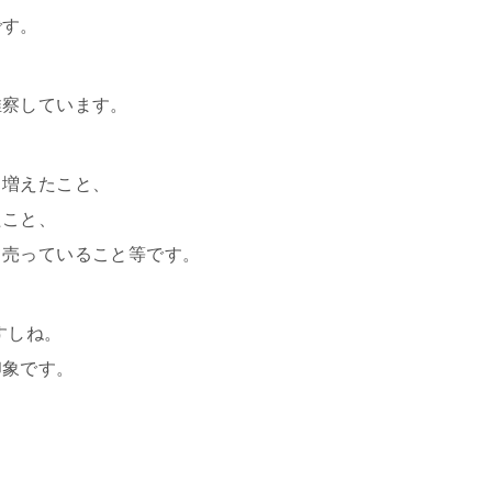
です。
推察しています。
も増えたこと、
たこと、
て売っていること等です。
すしね。
印象です。
、
、