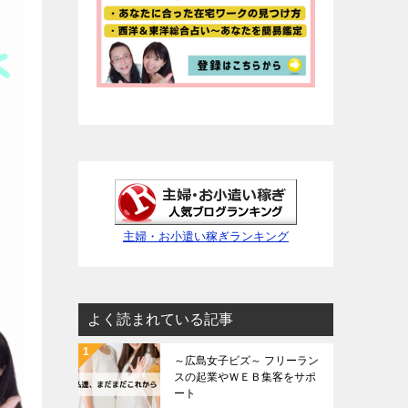
主婦・お小遣い稼ぎランキング
よく読まれている記事
～広島女子ビズ～ フリーラン
スの起業やＷＥＢ集客をサポ
ート